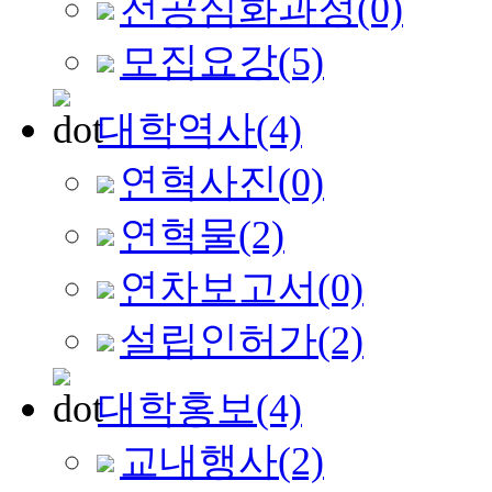
전공심화과정
(0)
모집요강
(5)
대학역사
(4)
연혁사진
(0)
연혁물
(2)
연차보고서
(0)
설립인허가
(2)
대학홍보
(4)
교내행사
(2)