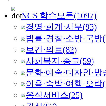
NCS 학습모듈
(1097)
경영·회계·사무
(93)
법률·경찰·소방·국방
(
보건·의료
(82)
사회복지·종교
(59)
문화·예술·디자인·방
이용·숙박·여행·오락
음식서비스
(25)