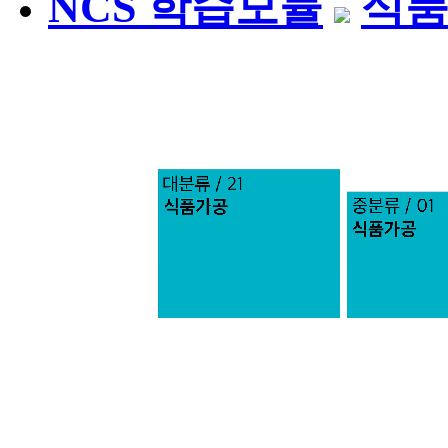
NCS 학습모듈
식