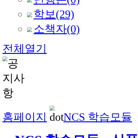
학보
(29)
소책자
(0)
전체열기
홈페이지
NCS 학습모듈