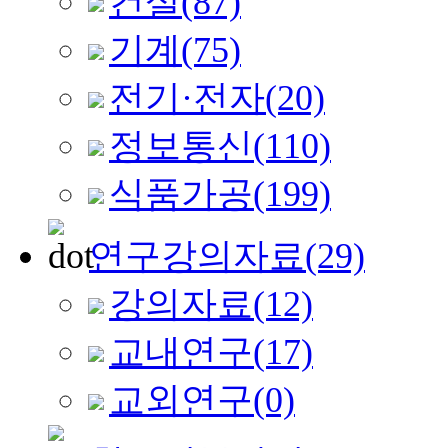
건설
(87)
기계
(75)
전기·전자
(20)
정보통신
(110)
식품가공
(199)
연구강의자료
(29)
강의자료
(12)
교내연구
(17)
교외연구
(0)