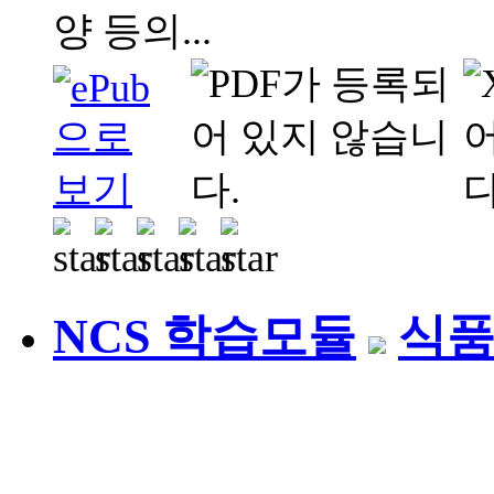
양 등의...
NCS 학습모듈
식