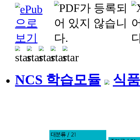
NCS 학습모듈
식