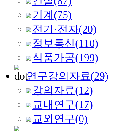
건설
(87)
기계
(75)
전기·전자
(20)
정보통신
(110)
식품가공
(199)
연구강의자료
(29)
강의자료
(12)
교내연구
(17)
교외연구
(0)