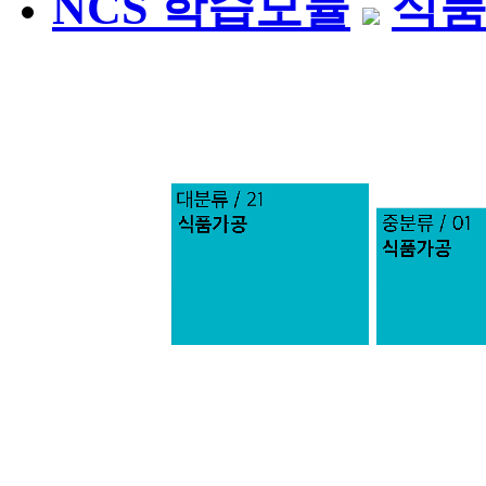
NCS 학습모듈
식