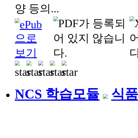
양 등의...
NCS 학습모듈
식