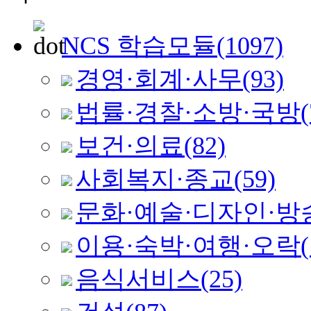
NCS 학습모듈
(1097)
경영·회계·사무
(93)
법률·경찰·소방·국방
(
보건·의료
(82)
사회복지·종교
(59)
문화·예술·디자인·방
이용·숙박·여행·오락
음식서비스
(25)