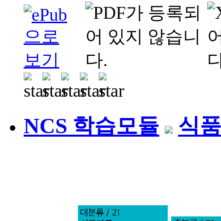
NCS 학습모듈
식