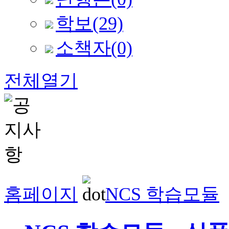
학보
(29)
소책자
(0)
전체열기
홈페이지
NCS 학습모듈