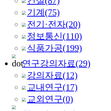
건설
(87)
기계
(75)
전기·전자
(20)
정보통신
(110)
식품가공
(199)
연구강의자료
(29)
강의자료
(12)
교내연구
(17)
교외연구
(0)