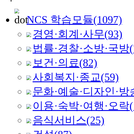
NCS 학습모듈
(1097)
경영·회계·사무
(93)
법률·경찰·소방·국방
(
보건·의료
(82)
사회복지·종교
(59)
문화·예술·디자인·방
이용·숙박·여행·오락
음식서비스
(25)