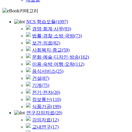
NCS 학습모듈
(1097)
경영·회계·사무
(93)
법률·경찰·소방·국방
(73)
보건·의료
(82)
사회복지·종교
(59)
문화·예술·디자인·방송
(162)
이용·숙박·여행·오락
(112)
음식서비스
(25)
건설
(87)
기계
(75)
전기·전자
(20)
정보통신
(110)
식품가공
(199)
연구강의자료
(29)
강의자료
(12)
교내연구
(17)