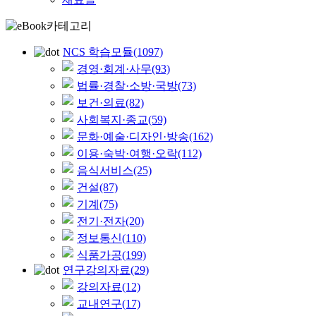
NCS 학습모듈
(1097)
경영·회계·사무
(93)
법률·경찰·소방·국방
(73)
보건·의료
(82)
사회복지·종교
(59)
문화·예술·디자인·방송
(162)
이용·숙박·여행·오락
(112)
음식서비스
(25)
건설
(87)
기계
(75)
전기·전자
(20)
정보통신
(110)
식품가공
(199)
연구강의자료
(29)
강의자료
(12)
교내연구
(17)