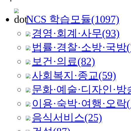
NCS 학습모듈
(1097)
경영·회계·사무
(93)
법률·경찰·소방·국방
(
보건·의료
(82)
사회복지·종교
(59)
문화·예술·디자인·방
이용·숙박·여행·오락
음식서비스
(25)