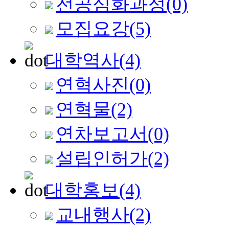
전공심화과정
(0)
모집요강
(5)
대학역사
(4)
연혁사진
(0)
연혁물
(2)
연차보고서
(0)
설립인허가
(2)
대학홍보
(4)
교내행사
(2)