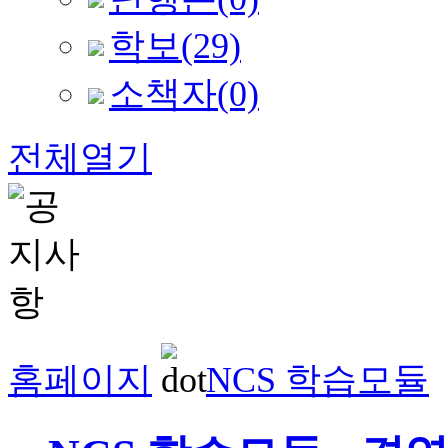
학보
(29)
소책자
(0)
전체열기
홈페이지
NCS 학습모듈