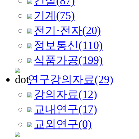
건설
(87)
기계
(75)
전기·전자
(20)
정보통신
(110)
식품가공
(199)
연구강의자료
(29)
강의자료
(12)
교내연구
(17)
교외연구
(0)