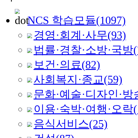
NCS 학습모듈
(1097)
경영·회계·사무
(93)
법률·경찰·소방·국방
(
보건·의료
(82)
사회복지·종교
(59)
문화·예술·디자인·방
이용·숙박·여행·오락
음식서비스
(25)