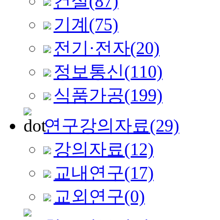
건설
(87)
기계
(75)
전기·전자
(20)
정보통신
(110)
식품가공
(199)
연구강의자료
(29)
강의자료
(12)
교내연구
(17)
교외연구
(0)