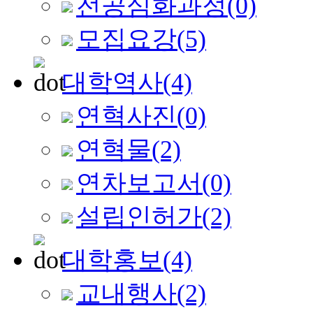
전공심화과정
(0)
모집요강
(5)
대학역사
(4)
연혁사진
(0)
연혁물
(2)
연차보고서
(0)
설립인허가
(2)
대학홍보
(4)
교내행사
(2)