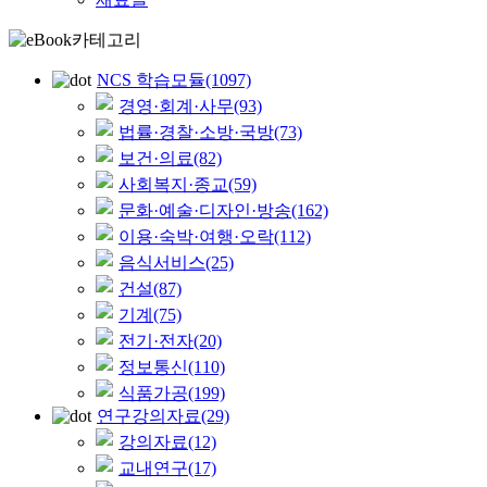
NCS 학습모듈
(1097)
경영·회계·사무
(93)
법률·경찰·소방·국방
(73)
보건·의료
(82)
사회복지·종교
(59)
문화·예술·디자인·방송
(162)
이용·숙박·여행·오락
(112)
음식서비스
(25)
건설
(87)
기계
(75)
전기·전자
(20)
정보통신
(110)
식품가공
(199)
연구강의자료
(29)
강의자료
(12)
교내연구
(17)