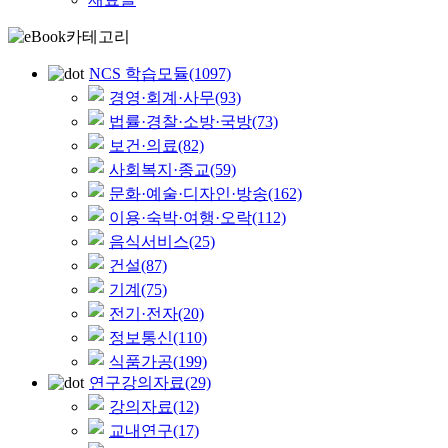
NCS 학습모듈
(1097)
경영·회계·사무
(93)
법률·경찰·소방·국방
(73)
보건·의료
(82)
사회복지·종교
(59)
문화·예술·디자인·방송
(162)
이용·숙박·여행·오락
(112)
음식서비스
(25)
건설
(87)
기계
(75)
전기·전자
(20)
정보통신
(110)
식품가공
(199)
연구강의자료
(29)
강의자료
(12)
교내연구
(17)