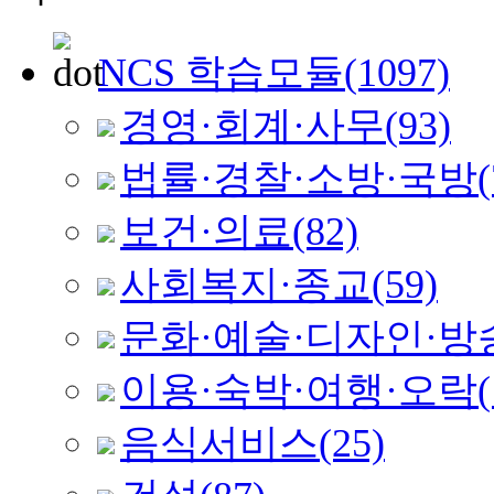
NCS 학습모듈
(1097)
경영·회계·사무
(93)
법률·경찰·소방·국방
(
보건·의료
(82)
사회복지·종교
(59)
문화·예술·디자인·방
이용·숙박·여행·오락
음식서비스
(25)