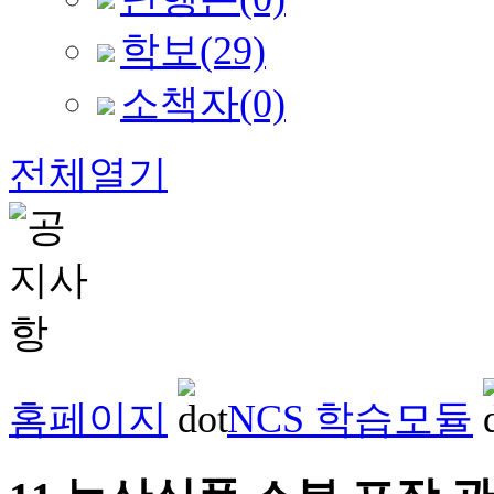
학보
(29)
소책자
(0)
전체열기
홈페이지
NCS 학습모듈