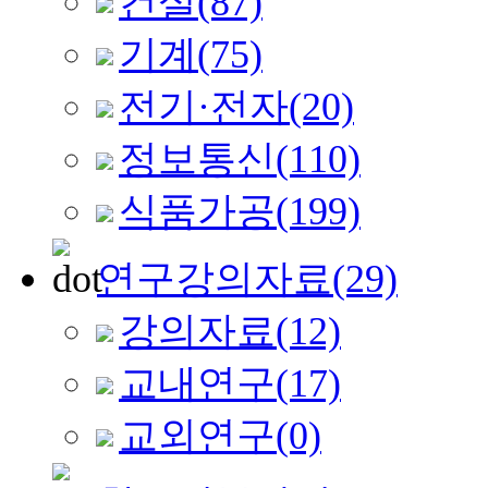
건설
(87)
기계
(75)
전기·전자
(20)
정보통신
(110)
식품가공
(199)
연구강의자료
(29)
강의자료
(12)
교내연구
(17)
교외연구
(0)