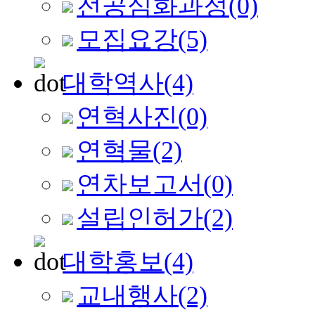
전공심화과정
(0)
모집요강
(5)
대학역사
(4)
연혁사진
(0)
연혁물
(2)
연차보고서
(0)
설립인허가
(2)
대학홍보
(4)
교내행사
(2)