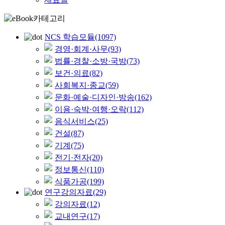
NCS 학습모듈
(1097)
경영·회계·사무
(93)
법률·경찰·소방·국방
(73)
보건·의료
(82)
사회복지·종교
(59)
문화·예술·디자인·방송
(162)
이용·숙박·여행·오락
(112)
음식서비스
(25)
건설
(87)
기계
(75)
전기·전자
(20)
정보통신
(110)
식품가공
(199)
연구강의자료
(29)
강의자료
(12)
교내연구
(17)