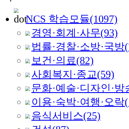
NCS 학습모듈
(1097)
경영·회계·사무
(93)
법률·경찰·소방·국방
(
보건·의료
(82)
사회복지·종교
(59)
문화·예술·디자인·방
이용·숙박·여행·오락
음식서비스
(25)