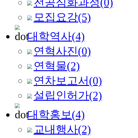
전공심화과정
(0)
모집요강
(5)
대학역사
(4)
연혁사진
(0)
연혁물
(2)
연차보고서
(0)
설립인허가
(2)
대학홍보
(4)
교내행사
(2)