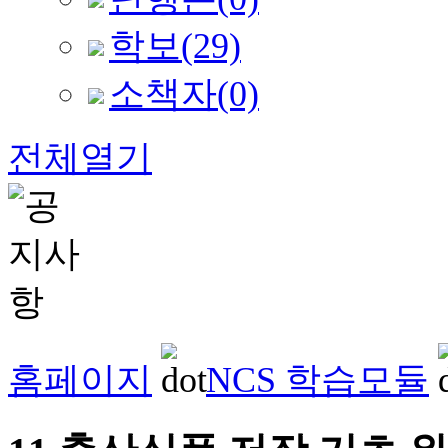
학보
(29)
소책자
(0)
전체열기
홈페이지
NCS 학습모듈