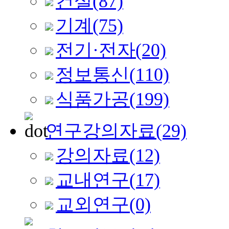
건설
(87)
기계
(75)
전기·전자
(20)
정보통신
(110)
식품가공
(199)
연구강의자료
(29)
강의자료
(12)
교내연구
(17)
교외연구
(0)