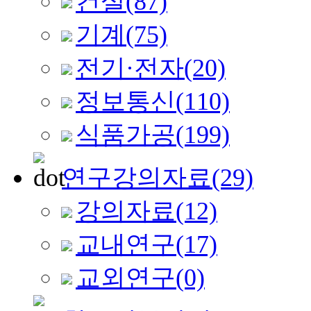
건설
(87)
기계
(75)
전기·전자
(20)
정보통신
(110)
식품가공
(199)
연구강의자료
(29)
강의자료
(12)
교내연구
(17)
교외연구
(0)