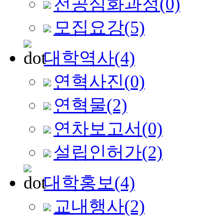
전공심화과정
(0)
모집요강
(5)
대학역사
(4)
연혁사진
(0)
연혁물
(2)
연차보고서
(0)
설립인허가
(2)
대학홍보
(4)
교내행사
(2)