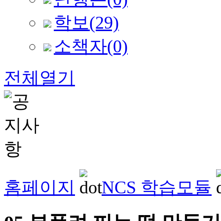
학보
(29)
소책자
(0)
전체열기
홈페이지
NCS 학습모듈