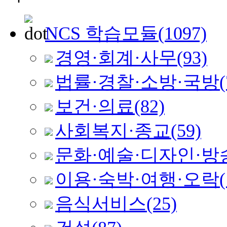
NCS 학습모듈
(1097)
경영·회계·사무
(93)
법률·경찰·소방·국방
(
보건·의료
(82)
사회복지·종교
(59)
문화·예술·디자인·방
이용·숙박·여행·오락
음식서비스
(25)