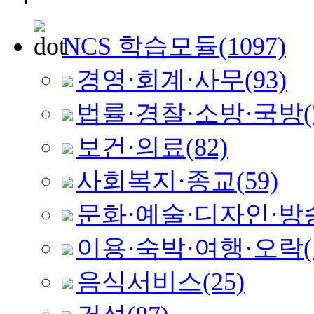
NCS 학습모듈
(1097)
경영·회계·사무
(93)
법률·경찰·소방·국방
(
보건·의료
(82)
사회복지·종교
(59)
문화·예술·디자인·방
이용·숙박·여행·오락
음식서비스
(25)