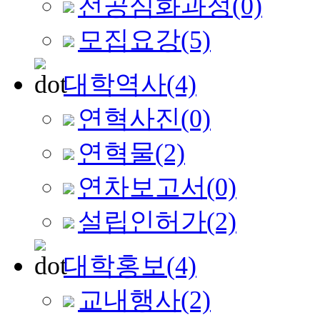
전공심화과정
(0)
모집요강
(5)
대학역사
(4)
연혁사진
(0)
연혁물
(2)
연차보고서
(0)
설립인허가
(2)
대학홍보
(4)
교내행사
(2)