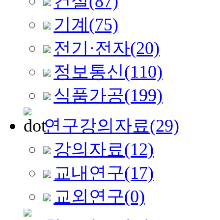
건설
(87)
기계
(75)
전기·전자
(20)
정보통신
(110)
식품가공
(199)
연구강의자료
(29)
강의자료
(12)
교내연구
(17)
교외연구
(0)