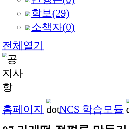
학보
(29)
소책자
(0)
전체열기
홈페이지
NCS 학습모듈