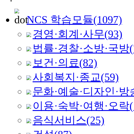
NCS 학습모듈
(1097)
경영·회계·사무
(93)
법률·경찰·소방·국방
(
보건·의료
(82)
사회복지·종교
(59)
문화·예술·디자인·방
이용·숙박·여행·오락
음식서비스
(25)