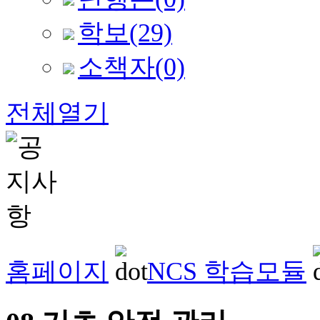
학보
(29)
소책자
(0)
전체열기
홈페이지
NCS 학습모듈