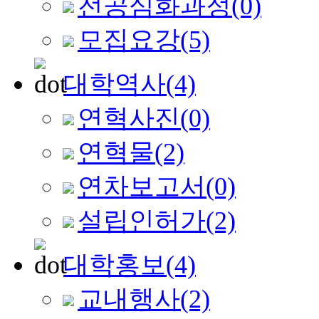
전공심화과정
(0)
모집요강
(5)
대학역사
(4)
연혁사진
(0)
연혁물
(2)
연차보고서
(0)
설립인허가
(2)
대학홍보
(4)
교내행사
(2)