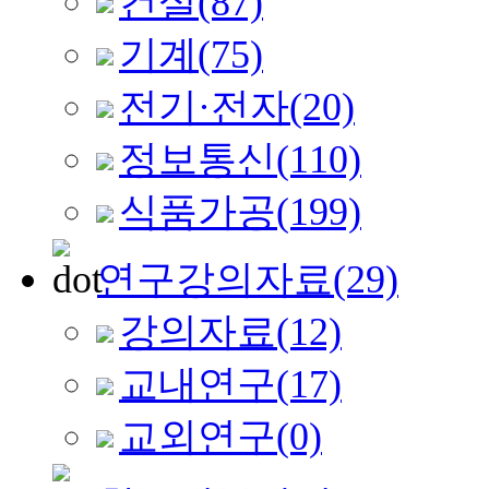
건설
(87)
기계
(75)
전기·전자
(20)
정보통신
(110)
식품가공
(199)
연구강의자료
(29)
강의자료
(12)
교내연구
(17)
교외연구
(0)