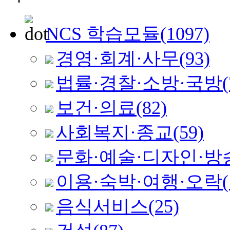
NCS 학습모듈
(1097)
경영·회계·사무
(93)
법률·경찰·소방·국방
(
보건·의료
(82)
사회복지·종교
(59)
문화·예술·디자인·방
이용·숙박·여행·오락
음식서비스
(25)