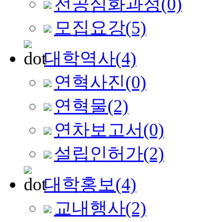
전공심화과정
(0)
모집요강
(5)
대학역사
(4)
연혁사진
(0)
연혁물
(2)
연차보고서
(0)
설립인허가
(2)
대학홍보
(4)
교내행사
(2)