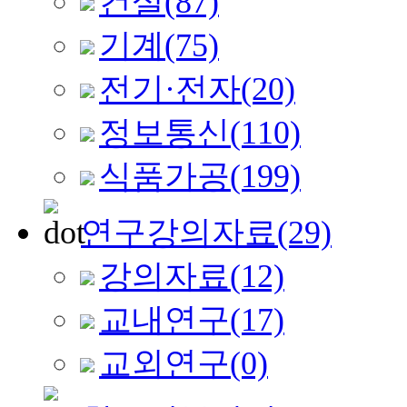
건설
(87)
기계
(75)
전기·전자
(20)
정보통신
(110)
식품가공
(199)
연구강의자료
(29)
강의자료
(12)
교내연구
(17)
교외연구
(0)