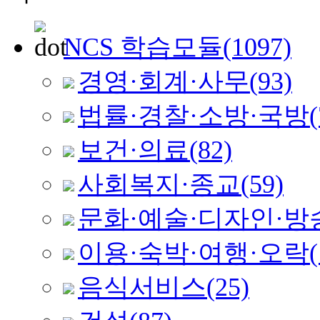
NCS 학습모듈
(1097)
경영·회계·사무
(93)
법률·경찰·소방·국방
(
보건·의료
(82)
사회복지·종교
(59)
문화·예술·디자인·방
이용·숙박·여행·오락
음식서비스
(25)