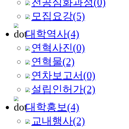
전공심화과정
(0)
모집요강
(5)
대학역사
(4)
연혁사진
(0)
연혁물
(2)
연차보고서
(0)
설립인허가
(2)
대학홍보
(4)
교내행사
(2)