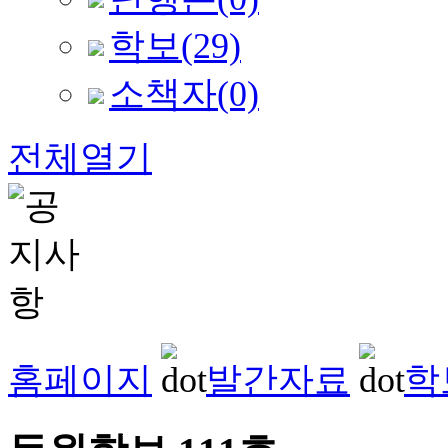
학보
(29)
소책자
(0)
전체열기
홈페이지
발간자료
학