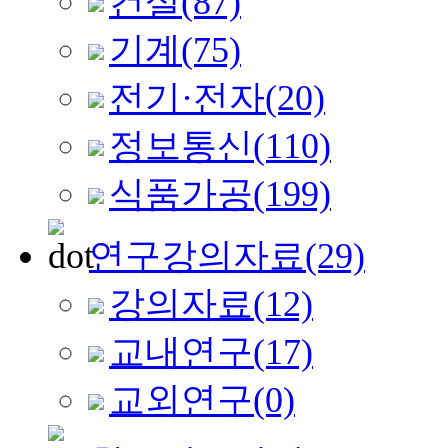
건설
(87)
기계
(75)
전기·전자
(20)
정보통신
(110)
식품가공
(199)
연구강의자료
(29)
강의자료
(12)
교내연구
(17)
교외연구
(0)